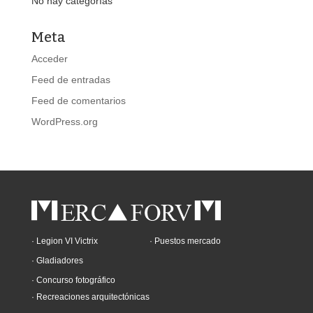
No hay categorías
Meta
Acceder
Feed de entradas
Feed de comentarios
WordPress.org
· Legion VI Victrix
· Puestos mercado
· Gladiadores
· Concurso fotográfico
· Recreaciones arquitectónicas